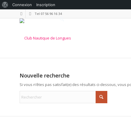
À
Connexion
Inscription
propos
Tel 07 56 96 16 34
Rechercher
de
WordPress
Nouvelle recherche
Si vous n’êtes pas satisfait(e) des résultats ci-dessous, vous