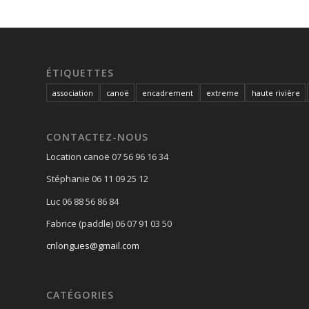
ÉTIQUETTES
association
canoë
encadrement
extreme
haute rivière
CONTACTEZ-NOUS
Location canoë 07 56 96 16 34
Stéphanie 06 11 09 25 12
Luc 06 88 56 86 84
Fabrice (paddle) 06 07 91 03 50
cnlongues@gmail.com
CATÉGORIES