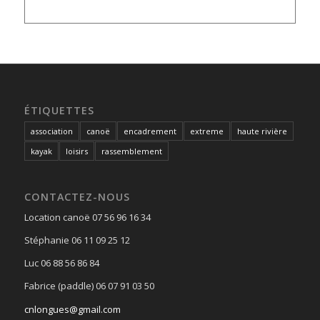
ÉTIQUETTES
association
canoë
encadrement
extreme
haute rivière
kayak
loisirs
rassemblement
CONTACTEZ-NOUS
Location canoë 07 56 96 16 34
Stéphanie 06 11 09 25 12
Luc 06 88 56 86 84
Fabrice (paddle) 06 07 91 03 50
cnlongues@gmail.com