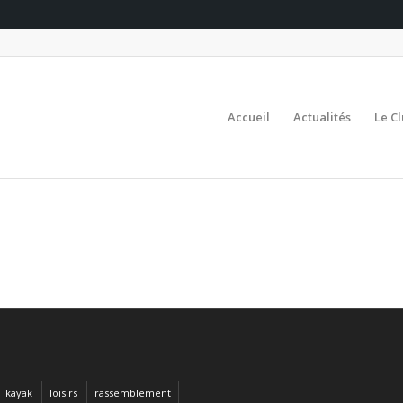
Accueil
Actualités
Le C
kayak
loisirs
rassemblement