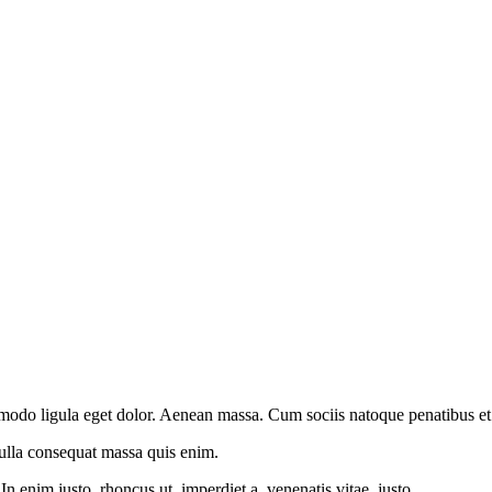
modo ligula eget dolor. Aenean massa. Cum sociis natoque penatibus et 
Nulla consequat massa quis enim.
.In enim justo, rhoncus ut, imperdiet a, venenatis vitae, justo.