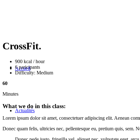
CrossFit
.
900 kcal / hour
6 paricipants
Accueil
Difficulty: Medium
60
Minutes
What we do in this class
:
Actualités
Lorem ipsum dolor sit amet, consectetuer adipiscing elit. Aenean com
Donec quam felis, ultricies nec, pellentesque eu, pretium quis, sem. 
Donec pede justo, fringilla vel, aliquet nec, vulputate eget, arcu