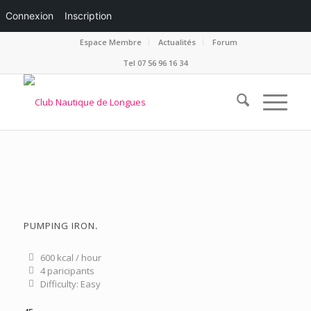
Connexion
Inscription
Espace Membre
Actualités
Forum
Tel 07 56 96 16 34
PUMPING IRON
.
600 kcal / hour
4 paricipants
Difficulty: Easy